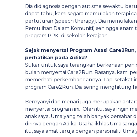
Dia didiagnosis dengan autisme sewaktu ber
dapat tahu, kami segara memulakan terapi car
pertuturan (speech therapy). Dia memulakan
Pemulihan Dalam Komuniti) sehingga enam tah
program PPKI di sekolah kerajaan.
Sejak menyertai Program Asasi Care2Run
perhatikan pada Adika?
Sukar untuk saya terangkan berkenaan pening
bulan menyertai Care2Run. Rasanya, kami pe
memerhati perkembangannya. Tapi setakat ini,
program Care2Run. Dia sering menghitung har
Bernyanyi dan menari juga merupakan antara 
menyertai program ini. Oleh itu, saya ingin
anak saya, Uma yang telah banyak bersabar
dirinya dengan Adika. Usaha ikhlas Uma sanga
itu, saya amat teruja dengan personaliti Um