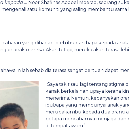
da kepada …
Noor Shafinas Abdoel Moerad, seorang suk
at mengenali satu komuniti yang saling membantu sama la
 cabaran yang dihadapi oleh ibu dan bapa kepada anak
gan anak mereka. Akan tetapi, mereka akan terasa leb
 bahawa inilah sebab dia terasa sangat bertuah dapat m
“Saya tak risau lagi tentang stigm
kanak berkelainan upaya kerana ki
menerima. Namun, kebanyakan orang
ibubapa yang mempunyai anak yang 
merupakan ibu kepada dua orang an
betapa mencabarnya menjaga dan 
di tempat awam.”