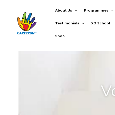
Skip
to
About Us
Programmes
content
Testimonials
XD School
Shop
09/09/2020
/
General
,
Voices That Care
/
Leave
V