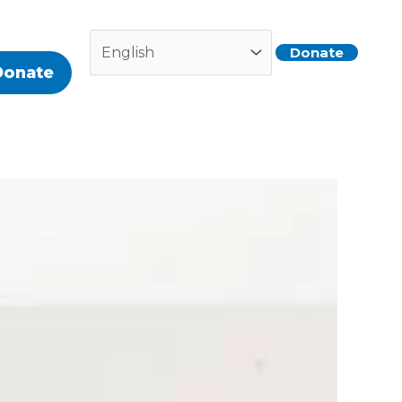
Donate
Donate