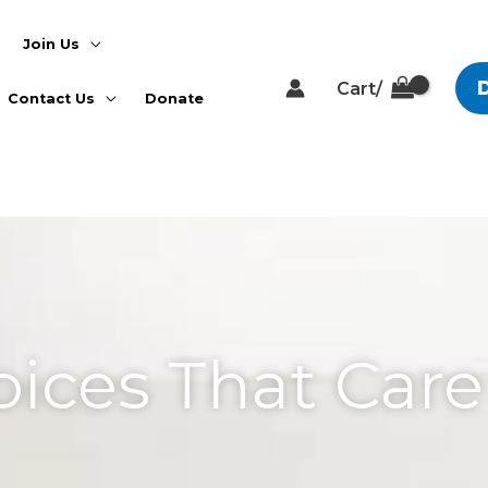
Join Us
Cart/
Contact Us
Donate
 a Comment
oices That Care