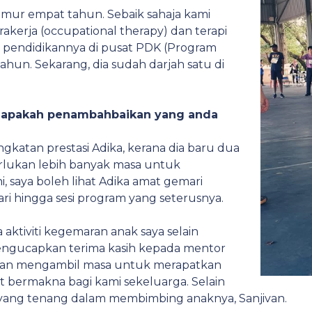
umur empat tahun. Sebaik sahaja kami
akerja (occupational therapy) dan terapi
 pendidikannya di pusat PDK (Program
un. Sekarang, dia sudah darjah satu di
, apakah penambahbaikan yang anda
katan prestasi Adika, kerana dia baru dua
rlukan lebih banyak masa untuk
 saya boleh lihat Adika amat gemari
i hingga sesi program yang seterusnya.
aktiviti kegemaran anak saya selain
 mengucapkan terima kasih kepada mentor
 dan mengambil masa untuk merapatkan
t bermakna bagi kami sekeluarga. Selain
a yang tenang dalam membimbing anaknya, Sanjivan.